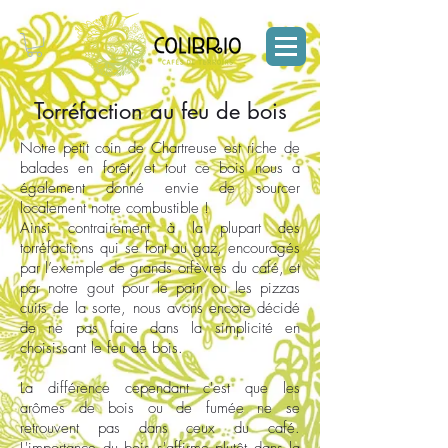
Torréfaction au feu de bois
Notre petit coin de Chartreuse est riche de
balades en forêt, et tout ce bois nous a
également donné envie de sourcer
localement notre combustible !
Ainsi contrairement à la plupart des
torréfactions qui se font au gaz, encouragés
par l’exemple de grands orfèvres du café, et
par notre gout pour le pain ou les pizzas
cuits de la sorte, nous avons encore décidé
de ne pas faire dans la simplicité en
choisissant le feu de bois.
La différence cependant c'est que les
arômes de bois ou de fumée ne se
retrouvent pas dans ceux du café.