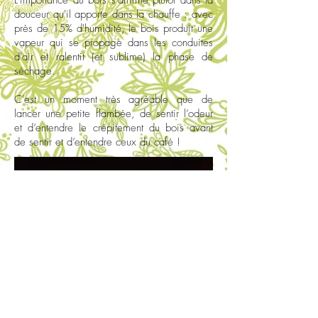
L'importance du bois s'affirme plutôt dans la
douceur qu'il apporte dans la chauffe : avec
près de 15% d'humidité, le bois produit une
vapeur qui se propage dans les conduites
d'air et ralentit (et sublime) la phase de
séchage.
C’est un moment très agréable que de
lancer une petite flambée, de sentir l’odeur
et d’entendre le crépitement du bois avant
de sentir et d’entendre ceux du café !