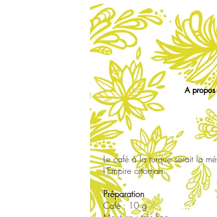
A propos 
Le café à la turque serait la m
l'Empire ottoman.
Préparation
Café : 10 g