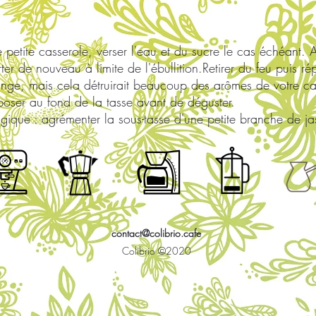
etite casserole, verser l'eau et du sucre le cas échéant. A
rter de nouveau à limite de l'ébullition.Retirer du feu puis ré
lange, mais cela détruirait beaucoup des arômes de votre ca
poser au fond de la tasse avant de déguster.
lgique : agrémenter la sous-tasse d'une petite branche de jas
contact@colibrio.cafe
Colibrio ©2020