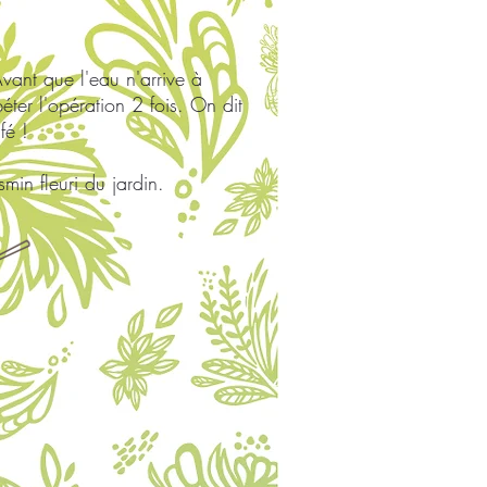
vant que l'eau n'arrive à
péter l'opération 2 fois. On dit
fé !
min fleuri du jardin.