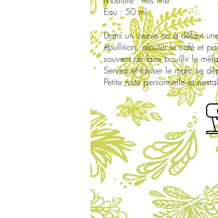
Mouture : très fine
Eau : 50 ml
Dans un cezve ou à défaut une p
ébullition, ajouter le café et po
souvent de faire bouillir le mé
Servez et laisser le marc se dé
Petite note personnelle et nosta