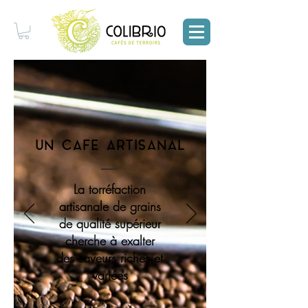
UN CAFE
ARTISANAL
La torréfaction
artisanale de grains
de qualité supérieur
cherche à exalter
des saveurs riches et
variées